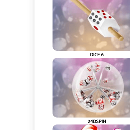
DICE 6
24DSPIN