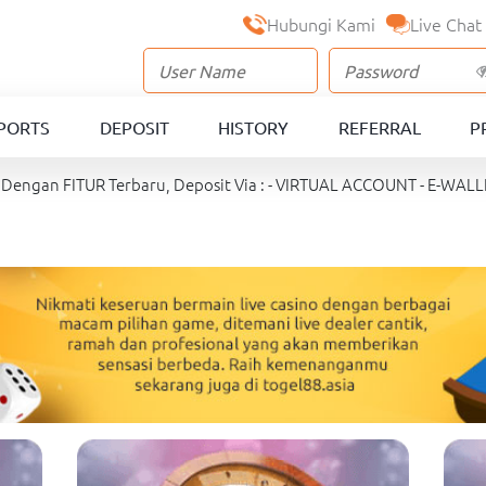
Hubungi Kami
Live Chat
PORTS
DEPOSIT
HISTORY
REFERRAL
P
eposit Via : - VIRTUAL ACCOUNT - E-WALLET - QRIS (SCAN BARCODE