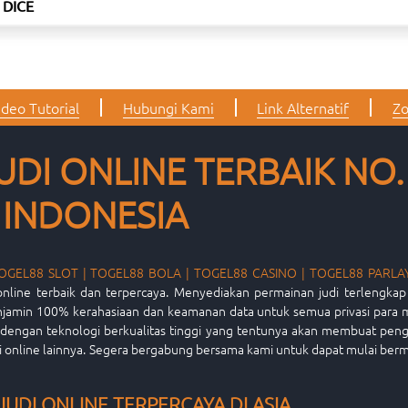
 DICE
ideo Tutorial
Hubungi Kami
Link Alternatif
Zo
UDI ONLINE TERBAIK NO.
 INDONESIA
OGEL88 SLOT |
TOGEL88 BOLA |
TOGEL88 CASINO |
TOGEL88 PARLAY
nline terbaik dan terpercaya. Menyediakan permainan judi terlengkap 
menjamin 100% kerahasiaan dan keamanan data untuk semua privasi para
ver dengan teknologi berkualitas tinggi yang tentunya akan membuat pe
i online lainnya. Segera bergabung bersama kami untuk dapat mulai ber
JUDI ONLINE TERPERCAYA DI ASIA