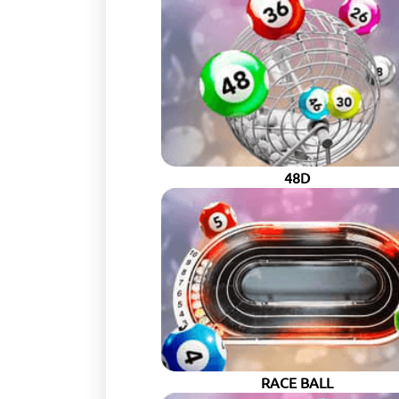
48D
RACE BALL