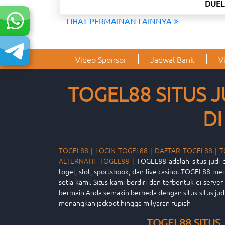
DUEL
LIHAT PERMAINAN LAINNYA
Video Sponsor
Jadwal Bank
V
TOGEL88 SITUS J
DI
TOGEL88 |
LOGIN TOGEL88 |
DAFTAR TOGEL88 |
T
ALTERNATIF TOGEL88 |
TOGEL88 adalah situs judi o
togel, slot, sportsbook, dan live casino. TOGEL88 
setia kami. Situs kami berdiri dan terbentuk di ser
bermain Anda semakin berbeda dengan situs-situs jud
menangkan jackpot hingga milyaran rupiah
TOGEL88 SITUS 